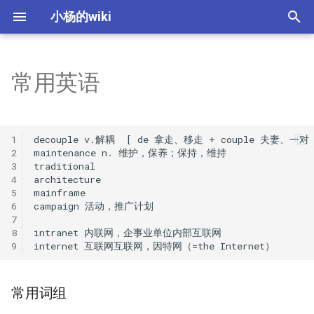
小杨的wiki
键
入
常用英语
理论
西语发音
数据通信基础
热门股统计
Technical maintenance job
Yeoman 生成器创建项目
常用词组
macOS相关操作总结
如何学好一门语言
字母a的发音
英语中的前缀、后缀、词
梦想照进现实
10 Common Job Interview
以
interview questions
Questions and How to
开
Answer Them
发音
西语人称相关
CRC校验与模2除法
慢速KDJ计算
PPT中常用的插图资源
macOS下删除._ 开头的相关文
英语中的常见单词分类
字母b的发音
col前缀英文单词
PPT中图片搜索插件开发
1
decouple v.解耦  [ de 拿走、移走 + couple 夫妻、一对 ]
云解决方案架构师
件
始
2
maintenance n. 维护，保养；保持，维持

45 Solution Architect
前后缀
日常西语
局域网与城域网
量化之TA-Lib形态指标
office插件Appsource发布和
格林法则和维尔纳定律
字母C的发音
首要-王子与原则
简单图片搜索功能分析
3
traditional

搜
4
architecture

Interview Questions
SRE站点可靠性工程师
本地发布
5
mainframe

身体部位英语
西语星期
互联网
金鱼拉丁字母理论
字母d的发音
后缀ence相关的单词
索
6
campaign 活动，推广计划

50 Best Interview Questio
VScode 右键快捷菜单
7
to Ask Candidates
专利-人才-租户
网关路由协议
英语中的词序结构
字母e的发音
ess、on结尾的单词解析
8
intranet 内联网，企事业单位内部互联网

9
Ideas
50+ Most Common Intervi
常见交通工具
IPv4与IPv6
人称代词和时态变化
字母f的发音
ist、ism结尾的单词解析
Questions and Answers
Interview
常用词组
常见水果
子网计算
介词的使用
字母g的发音
ium后缀的单词