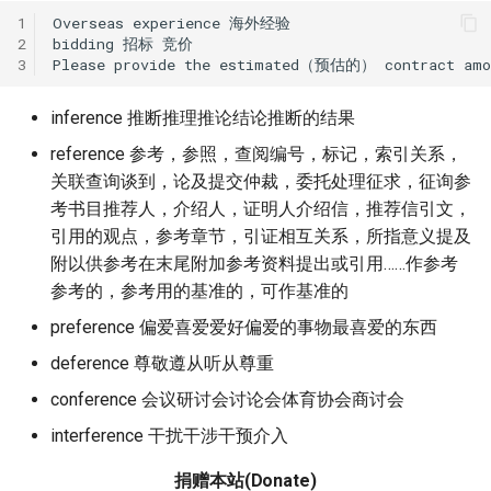
Top 27 Solution Architect
1
Overseas experience 海外经验

Interview Questions and
常见食物
思科常用配置命令
字母H的发音
ous结尾的单词解析
2
bidding 招标 竞价

Answers
3
常见运动单词
思科路由交换指令
字母i的发音
Top 20 AWS Solutions
inference 推断推理推论结论推断的结果
Architect Interview Questi
常见服饰类单词
思科路由交换历年内容汇总
字母j的发音
reference 参考，参照，查阅编号，标记，索引关系，
关联查询谈到，论及提交仲裁，委托处理征求，征询参
常见情绪类单词
思科和华为交换机常用命令对
字母k的发音
考书目推荐人，介绍人，证明人介绍信，推荐信引文，
比
引用的观点，参考章节，引证相互关系，所指意义提及
常见颜色类单词
字母L的发音
附以供参考在末尾附加参考资料提出或引用……作参考
华为交换机DHCP配置
参考的，参考用的基准的，可作基准的
常见天气类单词
字母U的发音
preference 偏爱喜爱爱好偏爱的事物最喜爱的东西
ACL控制访问列表
面试常用单词
deference 尊敬遵从听从尊重
路由转换技术
conference 会议研讨会讨论会体育协会商讨会
工资福利单词
错题记录
interference 干扰干涉干预介入
单词
捐赠本站(Donate)
英文题