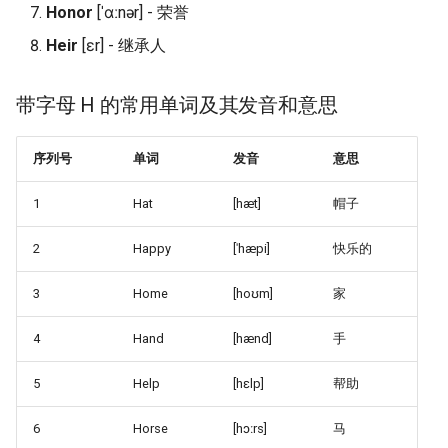
Top 27 Solution Architect
Honor
[ˈɑːnər] - 荣誉
Interview Questions and
ous结尾的单词解析
思科常用配置命令
架构相关单词
Heir
[ɛr] - 继承人
Answers
思科路由交换指令
编程参数相关
Top 20 AWS Solutions
带字母 H 的常用单词及其发音和意思
Architect Interview Questi
思科路由交换历年内容汇总
计算机网络安全
序列号
单词
发音
意思
思科和华为交换机常用命令对
计算机恶意攻击
比
1
Hat
[hæt]
帽子
常用英语
华为交换机DHCP配置
2
Happy
[ˈhæpi]
快乐的
计算机符号英文
3
Home
[hoʊm]
家
ACL控制访问列表
4
Hand
[hænd]
手
路由转换技术
5
Help
[hɛlp]
帮助
错题记录
6
Horse
[hɔːrs]
马
英文题