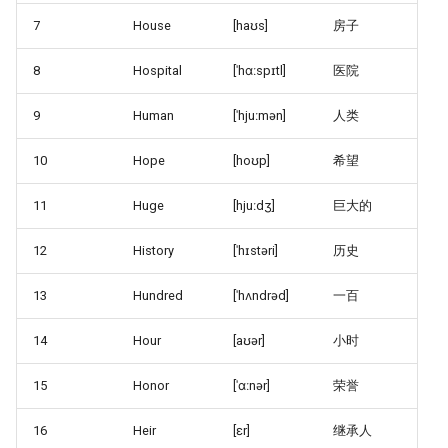
7
House
[haʊs]
房子
8
Hospital
[ˈhɑːspɪtl]
医院
9
Human
[ˈhjuːmən]
人类
10
Hope
[hoʊp]
希望
11
Huge
[hjuːdʒ]
巨大的
12
History
[ˈhɪstəri]
历史
13
Hundred
[ˈhʌndrəd]
一百
14
Hour
[aʊər]
小时
15
Honor
[ˈɑːnər]
荣誉
16
Heir
[ɛr]
继承人