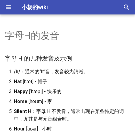
小杨的wiki
键
入
字母H的发音
如何学好一门语言
字母 H 的几种发音及示例
英语中的前缀、后缀、词根
西语发音
数据通信基础
热门股统计
Technical maintenance job
Yeoman 生成器创建项目
IT 公司类型
macOS相关操作总结
梦想照进现实
10 Common Job Interview
以
interview questions
Questions and How to
开
Answer Them
英语中的常见单词分类
带字母 H 的常用单词及其发
col前缀英文单词
西语人称相关
CRC校验与模2除法
慢速KDJ计算
PPT中常用的插图资源
企业战略
macOS下删除._ 开头的相关文
PPT中图片搜索插件开发
字母 H 的几种发音及示例
音和意思
云解决方案架构师
件
始
45 Solution Architect
格林法则和维尔纳定律
首要-王子与原则
日常西语
局域网与城域网
量化之TA-Lib形态指标
office插件Appsource发布和
产业类型
简单图片搜索功能分析
/h/
：通常的“h”音，发音较为清晰。
搜
Interview Questions
SRE站点可靠性工程师
本地发布
Hat
[hæt] - 帽子
金鱼拉丁字母理论
后缀ence相关的单词
西语星期
互联网
软件开发生命周期
索
Happy
[ˈhæpi] - 快乐的
50 Best Interview Questio
VScode 右键快捷菜单
to Ask Candidates
英语中的词序结构
ess、on结尾的单词解析
网关路由协议
IT 技术栈
Home
[hoʊm] - 家
Ideas
Silent H
：字母 H 不发音，通常出现在某些特定的词
50+ Most Common Intervi
人称代词和时态变化
ist、ism结尾的单词解析
IPv4与IPv6
软件测试
中，尤其是与元音组合时。
Questions and Answers
Interview
Hour
[aʊər] - 小时
介词的使用
ium后缀的单词
子网计算
System Design 24 principles