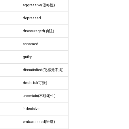
aggressive(侵略性)
depressed
discouraged(劝阻)
ashamed
guilty
dissatisfied(使感觉不满)
doubtful(可疑)
uncertain(不确定性)
indecisive
embarrassed(难堪)