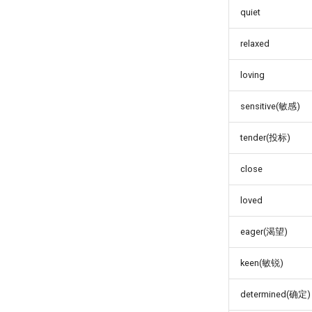
quiet
relaxed
loving
sensitive(敏感)
tender(投标)
close
loved
eager(渴望)
keen(敏锐)
determined(确定)