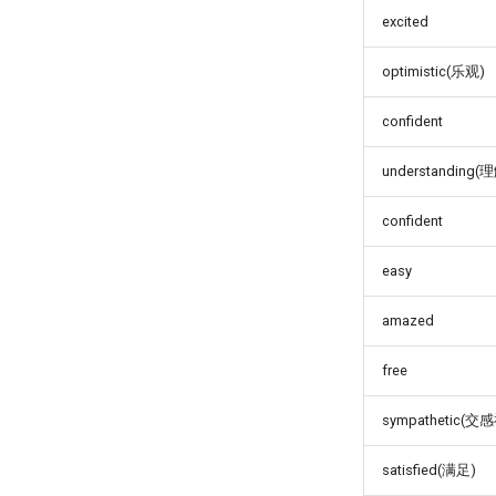
excited
optimistic(乐观)
confident
understanding(
confident
easy
amazed
free
sympathetic(交
satisfied(满足)