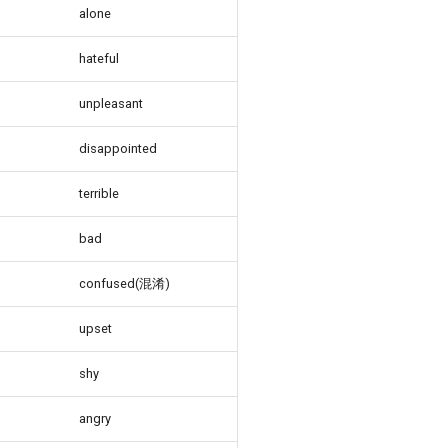
alone
hateful
unpleasant
disappointed
terrible
bad
confused(混淆)
upset
shy
angry