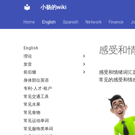
小杨的wiki
Home
English
Spanish
Network
Finance
J
感受和
English
理论
发音
如何学好一门语言
感受和情绪词汇
前后缀
英语中的常见单词分类
字母a的发音
常见的感受和情
身体部位英语
格林法则和维尔纳定律
字母b的发音
英语中的前缀、后缀、词根
专利-人才-租户
金鱼拉丁字母理论
字母C的发音
col前缀英文单词
常见交通工具
英语中的词序结构
字母d的发音
首要-王子与原则
常见水果
人称代词和时态变化
字母e的发音
后缀ence相关的单词
常见食物
介词的使用
字母f的发音
ess、on结尾的单词解析
常见运动单词
字母g的发音
ist、ism结尾的单词解析
常见服饰类单词
字母H的发音
ium后缀的单词