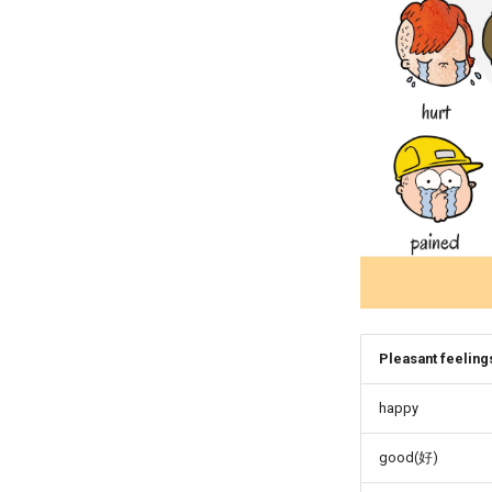
Pleasant feeling
happy
good(好)