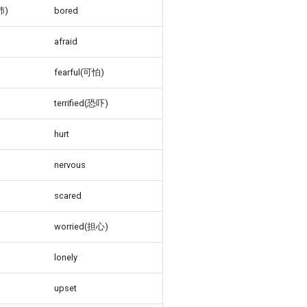
沛)
bored
afraid
fearful(可怕)
terrified(恐吓)
hurt
nervous
scared
worried(担心)
lonely
upset