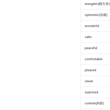
energetic(精力充
optimistic(乐观)
wonderful
calm
peaceful
comfortable
pleased
clever
surprised
content(内容)