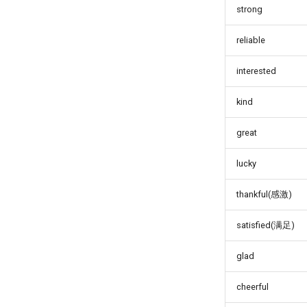
strong
reliable
interested
kind
great
lucky
thankful(感激)
satisfied(满足)
glad
cheerful