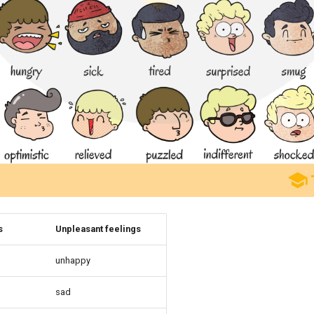
s
Unpleasant feelings
unhappy
sad