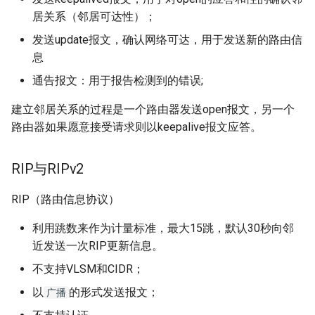
Top 27 Solution Architect
居关系（邻居可达性）；
Interview Questions and
常见食物
架构相关单词
字母H的发音
ous结尾的单词解析
Answers
发送update报文，确认网络可达，用于发送新的路由信
常见运动单词
编程参数相关
字母i的发音
息
Top 20 AWS Solutions
通告报文：用于报告检测到的错误;
Architect Interview Questi
常见服饰类单词
计算机网络安全
字母j的发音
建立邻居关系的过程是一个路由器发送open报文，另一个
常见情绪类单词
计算机恶意攻击
字母k的发音
路由器如果愿意接受请求则以keepalive报文应答。
常见颜色类单词
常用英语
字母L的发音
RIP与RIPv2
常见天气类单词
计算机符号英文
字母U的发音
RIP（路由信息协议）
面试常用单词
利用跳数来作为计量标准，最大15跳，默认30秒向邻
近发送一次RIP更新信息。
工资福利单词
不支持VLSM和CIDR；
以
的形式发送报文；
广播
单词