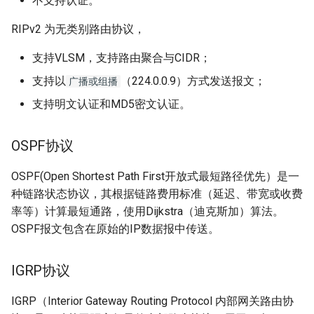
不支持认证。
Office usally use
RIPv2 为无类别路由协议，
Office use02
支持VLSM，支持路由聚合与CIDR；
支持以
（224.0.0.9）方式发送报文；
广播或组播
常用PPT英语
支持明文认证和MD5密文认证。
时间相关的单词
OSPF协议
感受和情感词汇
OSPF(Open Shortest Path First开放式最短路径优先）是一
种链路状态协议，其根据链路费用标准（延迟、带宽或收费
率等）计算最短通路，使用Dijkstra（迪克斯加）算法。
OSPF报文包含在原始的IP数据报中传送。
IGRP协议
IGRP（Interior Gateway Routing Protocol 内部网关路由协