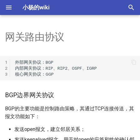
小杨的wiki
键
入
网关路由协议
理论
西语发音
BGP边界网关协议
[Protected] 热门股统计
Technical maintenance job
Yeoman 生成器创建项目
IT 公司类型
macOS相关操作总结
如何学好一门语言
字母a的发音
英语中的前缀、后缀、词
梦想照进现实
10 Common Job Interview
以
interview questions
Questions and How to
开
Answer Them
发音
西语人称相关
RIP与RIPv2
[Protected] 慢速KDJ计算
PPT中常用的插图资源
企业战略
macOS下删除._ 开头的相关文
英语中的常见单词分类
字母b的发音
col前缀英文单词
[Protected] PPT中图片搜
1
外部网关协议：BGP

云解决方案架构师
件
件开发
始
2
内部网关协议：RIP、RIP2、OSPF、IGRP

45 Solution Architect
前后缀
日常西语
OSPF协议
量化之TA-Lib形态指标
office插件Appsource发布和
产业类型
格林法则和维尔纳定律
字母C的发音
首要-王子与原则
3
搜
Interview Questions
SRE站点可靠性工程师
本地发布
简单图片搜索功能分析
身体部位英语
西语星期
IGRP协议
软件开发生命周期
金鱼拉丁字母理论
字母d的发音
后缀ence相关的单词
索
BGP边界网关协议
50 Best Interview Questio
VScode 右键快捷菜单
to Ask Candidates
专利-人才-租户
GGP协议
IT 技术栈
英语中的词序结构
字母e的发音
ess、on结尾的单词解析
BGP的主要功能是控制路由策略，其通过TCP连接传送，其
Ideas
报文功能如下：
50+ Most Common Intervi
常见交通工具
路由冗余
软件测试
人称代词和时态变化
字母f的发音
ist、ism结尾的单词解析
Questions and Answers
Interview
发送open报文，建立邻居关系；
常见水果
System Design 24 principles
介词的使用
字母g的发音
ium后缀的单词
发送keepalived报文，用于对open的应答和性的确认邻